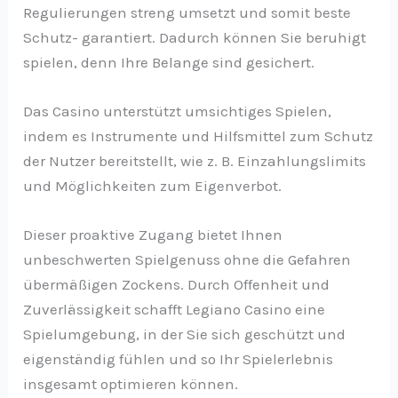
Regulierungen streng umsetzt und somit beste
Schutz- garantiert. Dadurch können Sie beruhigt
spielen, denn Ihre Belange sind gesichert.
Das Casino unterstützt umsichtiges Spielen,
indem es Instrumente und Hilfsmittel zum Schutz
der Nutzer bereitstellt, wie z. B. Einzahlungslimits
und Möglichkeiten zum Eigenverbot.
Dieser proaktive Zugang bietet Ihnen
unbeschwerten Spielgenuss ohne die Gefahren
übermäßigen Zockens. Durch Offenheit und
Zuverlässigkeit schafft Legiano Casino eine
Spielumgebung, in der Sie sich geschützt und
eigenständig fühlen und so Ihr Spielerlebnis
insgesamt optimieren können.