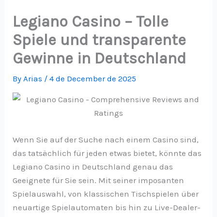
Skip
Legiano Casino – Tolle
to
content
Spiele und transparente
Gewinne in Deutschland
By
Arias
/
4 de December de 2025
Wenn Sie auf der Suche nach einem Casino sind,
das tatsächlich für jeden etwas bietet, könnte das
Legiano Casino in Deutschland genau das
Geeignete für Sie sein. Mit seiner imposanten
Spielauswahl, von klassischen Tischspielen über
neuartige Spielautomaten bis hin zu Live-Dealer-