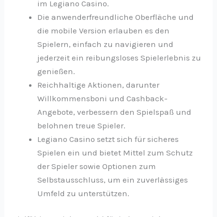
im Legiano Casino.
Die anwenderfreundliche Oberfläche und
die mobile Version erlauben es den
Spielern, einfach zu navigieren und
jederzeit ein reibungsloses Spielerlebnis zu
genießen.
Reichhaltige Aktionen, darunter
Willkommensboni und Cashback-
Angebote, verbessern den Spielspaß und
belohnen treue Spieler.
Legiano Casino setzt sich für sicheres
Spielen ein und bietet Mittel zum Schutz
der Spieler sowie Optionen zum
Selbstausschluss, um ein zuverlässiges
Umfeld zu unterstützen.